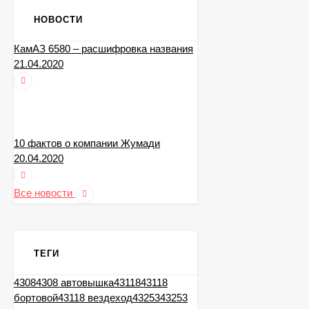
НОВОСТИ
КамАЗ 6580 – расшифровка названия
Автотопливозаправщик
21.04.2020
КамАЗ 43118, 2013,
оранжевый
0
₽
10 фактов о компании Жумади
20.04.2020
Самосвал КамАЗ 65115,
2014, желтый
0
₽
Все новости
ТЕГИ
4308
4308 автовышка
43118
43118
бортовой
43118 вездеход
43253
43253