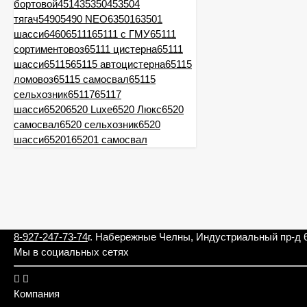
бортовой
45143
53504
53504
тягач
5490
5490 NEO
63501
63501
шасси
6460
65111
65111 с ГМУ
65111
сортиментовоз
65111 цистерна
65111
шасси
65115
65115 автоцистерна
65115
ломовоз
65115 самосвал
65115
сельхозник
65117
65117
шасси
6520
6520 Luxe
6520 Люкс
6520
самосвал
6520 сельхозник
6520
шасси
65201
65201 самосвал
8-927-247-73-74
г. Набережные Челны, Индустриальный пр-д 
Мы в социальных сетях
Компания